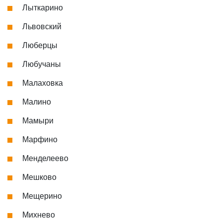
Лыткарино
Львовский
Люберцы
Любучаны
Малаховка
Малино
Мамыри
Марфино
Менделеево
Мешково
Мещерино
Михнево