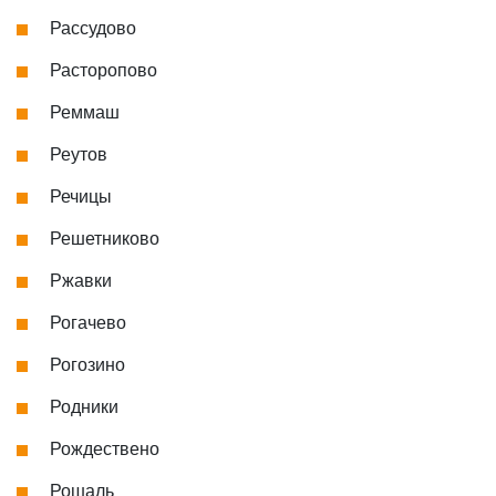
Рассудово
Расторопово
Реммаш
Реутов
Речицы
Решетниково
Ржавки
Рогачево
Рогозино
Родники
Рождествено
Рошаль