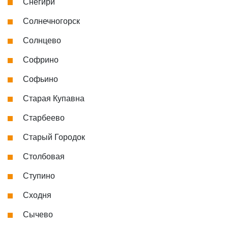
Снегири
Солнечногорск
Солнцево
Софрино
Софьино
Старая Купавна
Старбеево
Старый Городок
Столбовая
Ступино
Сходня
Сычево