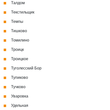
Талдом
Текстильщик
Темпы
Тишково
Томилино
Троицк
Троицкое
Туголесский Бор
Тупиково
Тучково
Уваровка
Удельная