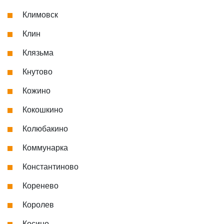
Климовск
Клин
Клязьма
Кнутово
Кожино
Кокошкино
Колюбакино
Коммунарка
Константиново
Коренево
Королев
Косино