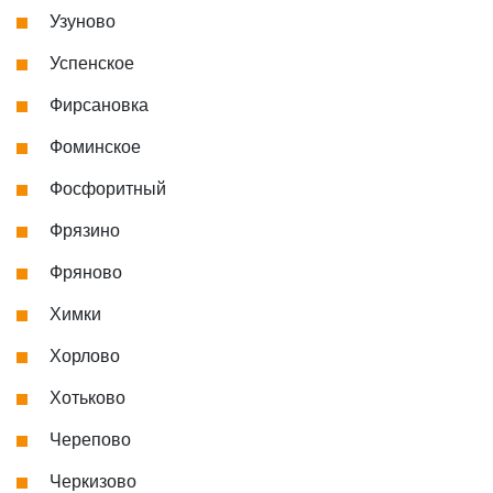
Узуново
Успенское
Фирсановка
Фоминское
Фосфоритный
Фрязино
Фряново
Химки
Хорлово
Хотьково
Черепово
Черкизово