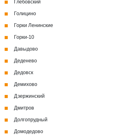
Глебовский
Голицино
Горки Ленинские
Горки-10
Давыдово
Деденево
Дедовск
Демихово
Дзержинский
Дмитров
Долгопрудный
Домодедово