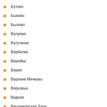
Бутово
Быково
Былово
Валуево
Ватутинки
Вербилки
Верейка
Верея
Верхнее Мячково
Верховье
Видное
Вишняковские Дачи