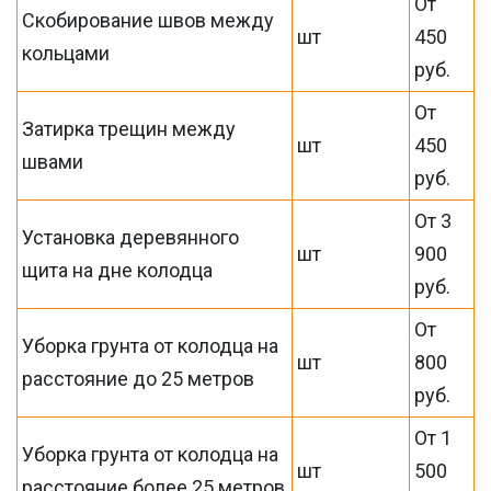
От
Скобирование швов между
шт
450
кольцами
руб.
От
Затирка трещин между
шт
450
швами
руб.
От 3
Установка деревянного
шт
900
щита на дне колодца
руб.
От
Уборка грунта от колодца на
шт
800
расстояние до 25 метров
руб.
От 1
Уборка грунта от колодца на
шт
500
расстояние более 25 метров