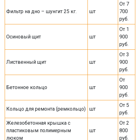
От 7
Фильтр на дно – шунгит 25 кг.
шт
700
руб.
От 1
Осиновый щит
шт
900
руб.
От 3
Лиственный щит
шт
900
руб.
От
Бетонное кольцо
шт
900
руб.
От 5
Кольцо для ремонта (ремкольцо)
шт
руб.
Железобетонная крышка с
От 2
пластиковым полимерным
шт
800
люком
руб.